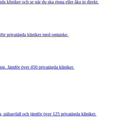
kliniker och se när du ska ringa eller åka in direkt.
ämför privatägda kliniker med omtanke.
ig. Jämför över 450 privatägda kliniker.
a, pälsavfall och jämför över 125 privatägda kliniker.