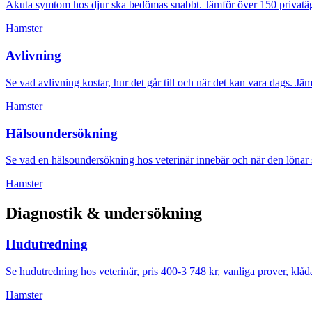
Akuta symtom hos djur ska bedömas snabbt. Jämför över 150 privatägda 
Hamster
Avlivning
Se vad avlivning kostar, hur det går till och när det kan vara dags. J
Hamster
Hälsoundersökning
Se vad en hälsoundersökning hos veterinär innebär och när den lönar s
Hamster
Diagnostik & undersökning
Hudutredning
Se hudutredning hos veterinär, pris 400-3 748 kr, vanliga prover, klåd
Hamster