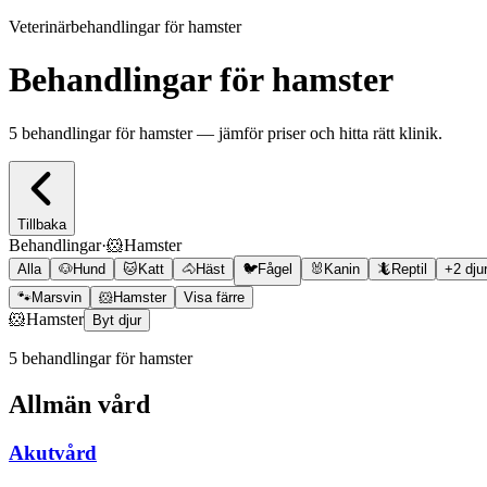
Veterinärbehandlingar för hamster
Behandlingar för hamster
5 behandlingar för hamster — jämför priser och hitta rätt klinik.
Tillbaka
Behandlingar
·
🐹
Hamster
Alla
🐶
Hund
🐱
Katt
🐴
Häst
🐦
Fågel
🐰
Kanin
🦎
Reptil
+
2
dju
🐾
Marsvin
🐹
Hamster
Visa färre
🐹
Hamster
Byt djur
5
behandling
ar
för hamster
Allmän vård
Akutvård