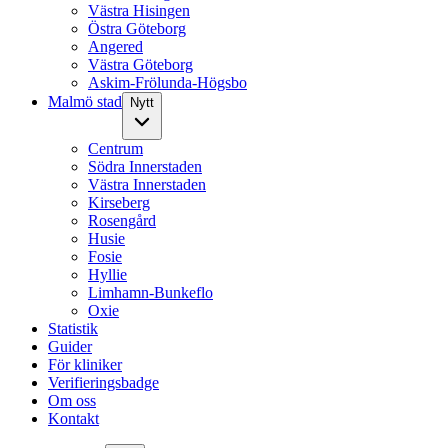
Västra Hisingen
Östra Göteborg
Angered
Västra Göteborg
Askim-Frölunda-Högsbo
Malmö stad
Nytt
Centrum
Södra Innerstaden
Västra Innerstaden
Kirseberg
Rosengård
Husie
Fosie
Hyllie
Limhamn-Bunkeflo
Oxie
Statistik
Guider
För kliniker
Verifieringsbadge
Om oss
Kontakt