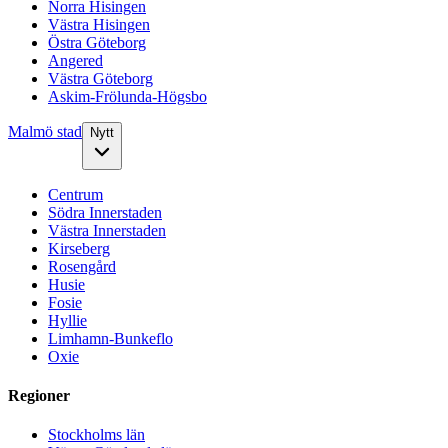
Norra Hisingen
Västra Hisingen
Östra Göteborg
Angered
Västra Göteborg
Askim-Frölunda-Högsbo
Malmö stad
Nytt
Centrum
Södra Innerstaden
Västra Innerstaden
Kirseberg
Rosengård
Husie
Fosie
Hyllie
Limhamn-Bunkeflo
Oxie
Regioner
Stockholms län