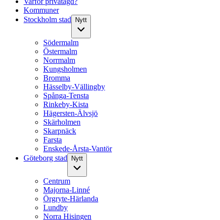
Varför privatägd?
Kommuner
Stockholm stad
Nytt
Södermalm
Östermalm
Norrmalm
Kungsholmen
Bromma
Hässelby-Vällingby
Spånga-Tensta
Rinkeby-Kista
Hägersten-Älvsjö
Skärholmen
Skarpnäck
Farsta
Enskede-Årsta-Vantör
Göteborg stad
Nytt
Centrum
Majorna-Linné
Örgryte-Härlanda
Lundby
Norra Hisingen