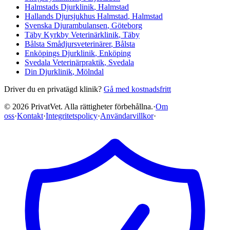
Halmstads Djurklinik
, Halmstad
Hallands Djursjukhus Halmstad
, Halmstad
Svenska Djurambulansen
, Göteborg
Täby Kyrkby Veterinärklinik
, Täby
Bålsta Smådjursveterinärer
, Bålsta
Enköpings Djurklinik
, Enköping
Svedala Veterinärpraktik
, Svedala
Din Djurklinik
, Mölndal
Driver du en privatägd klinik?
Gå med kostnadsfritt
©
2026
PrivatVet. Alla rättigheter förbehållna.
·
Om
oss
·
Kontakt
·
Integritetspolicy
·
Användarvillkor
·