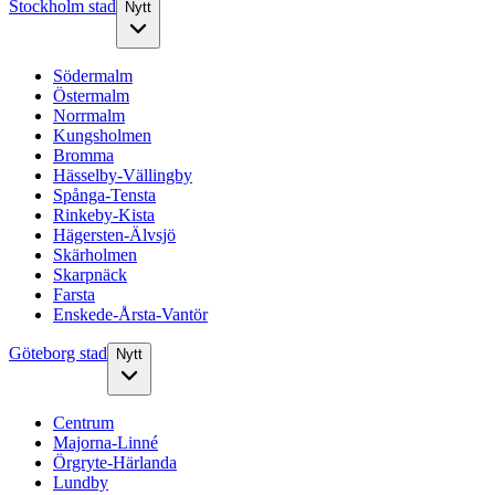
Stockholm stad
Nytt
Södermalm
Östermalm
Norrmalm
Kungsholmen
Bromma
Hässelby-Vällingby
Spånga-Tensta
Rinkeby-Kista
Hägersten-Älvsjö
Skärholmen
Skarpnäck
Farsta
Enskede-Årsta-Vantör
Göteborg stad
Nytt
Centrum
Majorna-Linné
Örgryte-Härlanda
Lundby