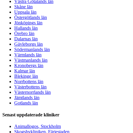
Västra Götalands län
Skåne län
Uppsala län
Östergötlands län
Jönköpings län
Hallands län
Örebro län
Dalarnas län
Gävleborgs län
Södermanlands län
Värmlands län
Västmanlands län
Kronobergs län
Kalmar län
Blekinge län
Norrbottens län
Västerbottens län
Västernorrlands län
Jämtlands län
Gotlands län
Senast uppdaterade kliniker
Animallogos
, Stockholm
Skogsbykliniken
, Färjestaden