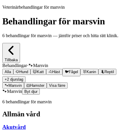
Veterinärbehandlingar för marsvin
Behandlingar för marsvin
6 behandlingar för marsvin — jämför priser och hitta rätt klinik.
Tillbaka
Behandlingar
·
🐾
Marsvin
Alla
🐶
Hund
🐱
Katt
🐴
Häst
🐦
Fågel
🐰
Kanin
🦎
Reptil
+
2
djurslag
🐾
Marsvin
🐹
Hamster
Visa färre
🐾
Marsvin
Byt djur
6
behandling
ar
för marsvin
Allmän vård
Akutvård