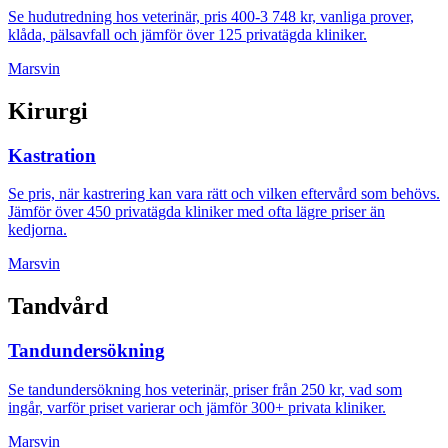
Se hudutredning hos veterinär, pris 400-3 748 kr, vanliga prover,
klåda, pälsavfall och jämför över 125 privatägda kliniker.
Marsvin
Kirurgi
Kastration
Se pris, när kastrering kan vara rätt och vilken eftervård som behövs.
Jämför över 450 privatägda kliniker med ofta lägre priser än
kedjorna.
Marsvin
Tandvård
Tandundersökning
Se tandundersökning hos veterinär, priser från 250 kr, vad som
ingår, varför priset varierar och jämför 300+ privata kliniker.
Marsvin